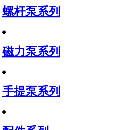
螺杆泵系列
磁力泵系列
手提泵系列