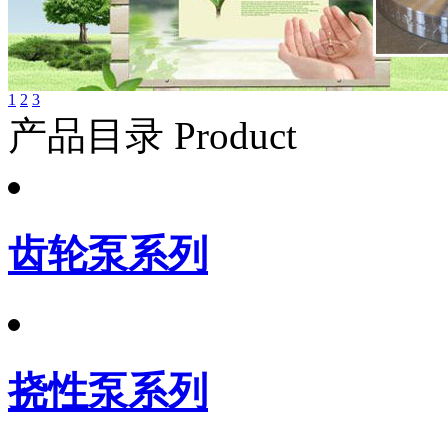
1
2
3
产品目录 Product
齿轮泵系列
挠性泵系列