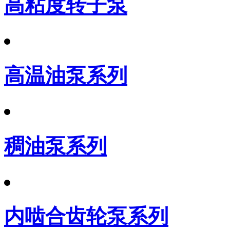
高粘度转子泵
高温油泵系列
稠油泵系列
内啮合齿轮泵系列