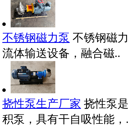
不锈钢磁力泵
不锈钢磁力
流体输送设备，融合磁..
挠性泵生产厂家
挠性泵是
积泵，具有干自吸性能，.