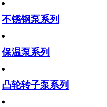
不锈钢泵系列
保温泵系列
凸轮转子泵系列