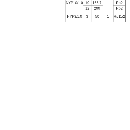
NYP10/1.0
10
166.7
Rp2
12
200
Rp2
NYP3/1.0
3
50
1
Rp11/2