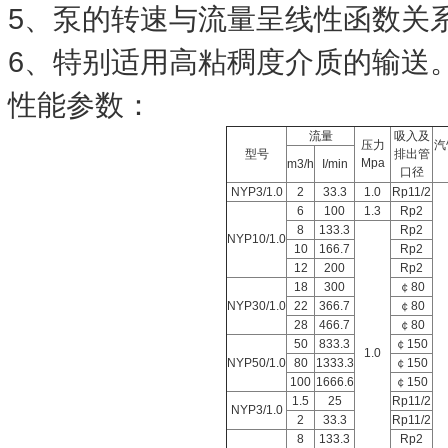
5、泵的转速与流量呈线性函数关
6、特别适用高粘稠度介质的输送
性能参数：
流量
吸入及
压力
汽
型号
排出管
Mpa
m3/h
I/min
口径
NYP3/1.0
2
33.3
1.0
Rp11/2
6
100
1.3
Rp2
8
133.3
Rp2
NYP10/1.0
10
166.7
Rp2
12
200
Rp2
18
300
￠80
NYP30/1.0
22
366.7
￠80
28
466.7
￠80
50
833.3
￠150
1.0
NYP50/1.0
80
1333.3
￠150
100
1666.6
￠150
1.5
25
Rp11/2
NYP3/1.0
2
33.3
Rp11/2
8
133.3
Rp2