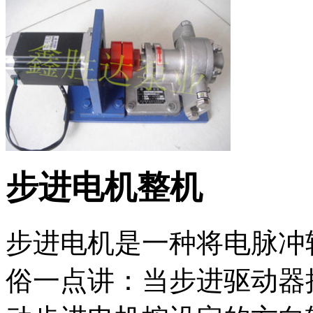
步进电机整机
步进电机是一种将电脉冲
俗一点讲：当步进驱动器