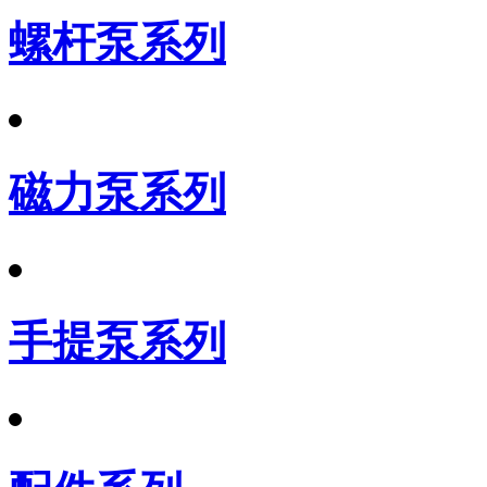
螺杆泵系列
磁力泵系列
手提泵系列