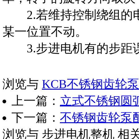
2.若维持控制绕组的电
某一位置不动。
3.步进电机有的步距误
浏览与
KCB不锈钢齿轮
上一篇：
立式不锈钢圆
下一篇：
不锈钢齿轮泵
浏览与
步进电机整机
相