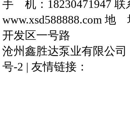
手 机：1823047194
www.xsd588888.c
开发区一号路
沧州鑫胜达泵业有限公司 版权
号-2 | 友情链接：