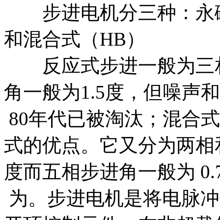
步进电机分三种：永磁式
和混合式（HB）
反应式步进一般为三相
角一般为1.5度，但噪
80年代已被淘汰；混合
式的优点。它又分为两相和
度而五相步进角一般为 0
为。步进电机是将电脉冲