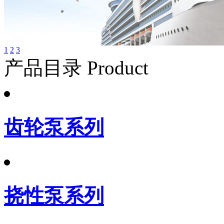
1
2
3
产品目录 Product
齿轮泵系列
挠性泵系列